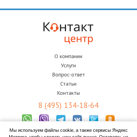
О компании
Услуги
Вопрос-ответ
Статьи
Контакты
8 (495) 134-18-64
Мы используем файлы cookie, а также сервисы Яндекс
Результаты СОУТ
Метрика, чтобы сделать наш сайт лучше. Оставаясь на